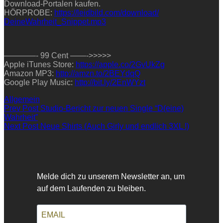
Download-Portalen kaufen.
HÖRPROBE:
https://leidbild.com/
download/
DeineWahrheit_Snippet.mp3
————- 99 Cent ——->>>>>
Apple iTunes Store:
https://apple.co/2GvUkZg
Amazon MP3:
http://amzn.to/2BEYdqQ
Google Play Music:
http://bit.ly/2EnWYzt
Categories
Allgemein
Beitragsnavigation
Previous
Prev Post
Studio-Bericht zur neuen Single “D(eine)
Post
Wahrheit”
Next
Next Post
Neue Shirts (Auch Girly und endlich 3XL !)
Post