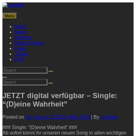
Skip
to
Leidbild
content
Menu
Streetrock aus Frankfurt
Band
News
Termine
Musik-Videos
Fotos
-Shop-
EPK
Search
Search
for:
Search
Search
Search
for:
JETZT digital verfügbar – Single:
“(D)eine Wahrheit”
Byline
Posted on
26. Januar 2018
28. März 2018
|
By
Leidbild
### Single: “(D)eine Wahrheit” ###
Ab sofort könnt ihr unseren neuen Song in allen wichtigen