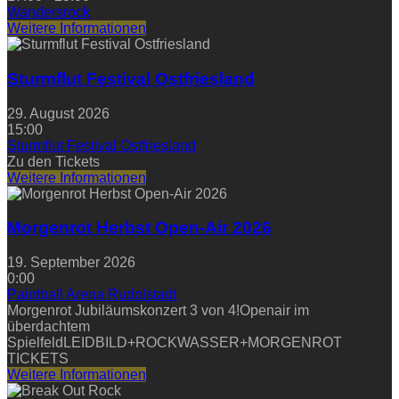
Wandersrock
Weitere Informationen
Sturmflut Festival Ostfriesland
29. August 2026
15:00
Sturmflut Festival Ostfriesland
Zu den Tickets
Weitere Informationen
Morgenrot Herbst Open-Air 2026
19. September 2026
0:00
Paintball Arena Rudolstadt
Morgenrot Jubiläumskonzert 3 von 4!Openair im
überdachtem
SpielfeldLEIDBILD+ROCKWASSER+MORGENROT
TICKETS
Weitere Informationen