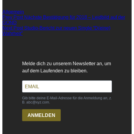
Categories
Allgemein
Beitragsnavigation
Previous
Prev Post
Nächste Bestätigung für 2018 – Leidbild auf der
Post
GOND
Next
Next Post
Studio-Bericht zur neuen Single “D(eine)
Post
Wahrheit”