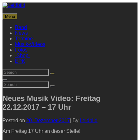
Skip
to
Leidbild
content
Menu
Streetrock aus Frankfurt
Band
News
Termine
Musik-Videos
Fotos
-Shop-
EPK
Search
Search
for:
Search
Search
Search
for:
Neues Musik Video: Freitag
22.12.2017 – 17 Uhr
Byline
Posted on
20. Dezember 2017
|
By
Leidbild
Am Freitag 17 Uhr an dieser Stelle!