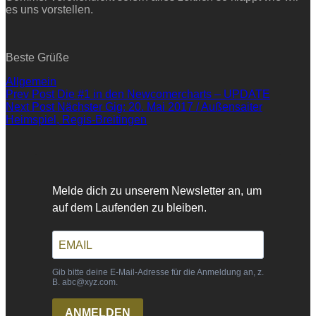
es uns vorstellen.
Beste Grüße
Categories
Allgemein
Beitragsnavigation
Previous
Prev Post
Die #1 in den Newcomercharts – UPDATE
Post
Next
Next Post
Nächster Gig: 20. Mai 2017 / Außensaiter
Post
Heimspiel, Regis-Breitingen