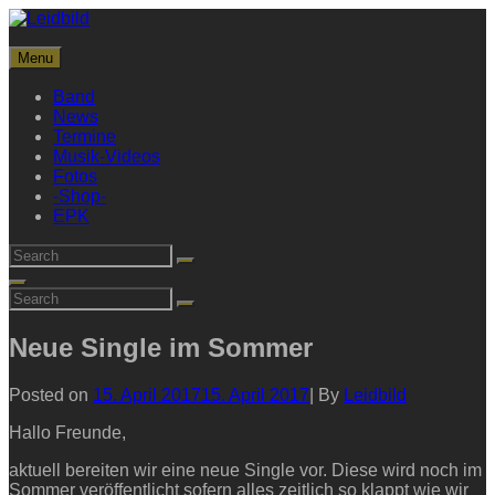
Skip
to
Leidbild
content
Menu
Streetrock aus Frankfurt
Band
News
Termine
Musik-Videos
Fotos
-Shop-
EPK
Search
Search
for:
Search
Search
Search
for:
Neue Single im Sommer
Byline
Posted on
15. April 2017
15. April 2017
|
By
Leidbild
Hallo Freunde,
aktuell bereiten wir eine neue Single vor. Diese wird noch im
Sommer veröffentlicht sofern alles zeitlich so klappt wie wir