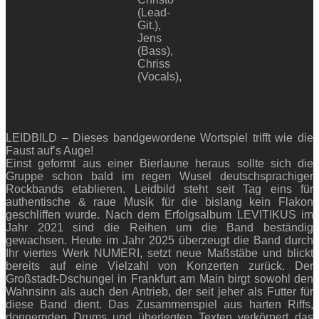
(Lead-
Git.),
Jens
(Bass),
Chriss
(Vocals),
LEIDBILD –
Dieses bandgewordene Wortspiel trifft wie die
Faust auf’s Auge!
Einst geformt aus einer Bierlaune heraus sollte sich die
Gruppe schon bald im regen Wusel deutschsprachiger
Rockbands etablieren. Leidbild steht seit Tag eins für
authentische & raue Musik für die bislang kein Flakon
geschliffen wurde. Nach dem Erfolgsalbum LEVITIKUS im
Jahr 2021 sind die Reihen um die Band beständig
gewachsen. Heute im Jahr 2025 überzeugt die Band durch
Ihr viertes Werk NUMERI, setzt neue Maßstäbe und blickt
bereits auf eine Vielzahl von Konzerten zurück. Der
Großstadt-Dschungel in Frankfurt am Main birgt sowohl den
Wahnsinn als auch den Antrieb, der seit jeher als Futter für
diese Band dient. Das Zusammenspiel aus harten Riffs,
donnernden Drums und überlegten Texten verkörpert das