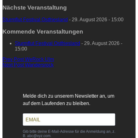
Nächste Veranstaltung
Sturmflut Festival Ostfriesland
- 29. August 2026 - 15:00
Kommende Veranstaltungen
Sturmflut Festival Ostfriesland
- 29. August 2026 -
15:00
Beitragsnavigation
Previous
Prev Post
WeRock Ulm
Post
Next
Next Post
Wandersrock
Post