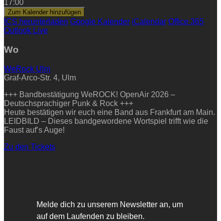
17:00
Zum Kalender hinzufügen
ICS herunterladen
Google Kalender
iCalendar
Office 365
Outlook Live
Wo
WeRock Ulm
Graf-Arco-Str. 4, Ulm
+++ Bandbestätigung WeROCK! OpenAir 2026 –
Deutschsprachiger Punk & Rock +++
Heute bestätigen wir euch eine Band aus Frankfurt am Main.
LEIDBILD – Dieses bandgewordene Wortspiel trifft wie die
Faust auf’s Auge!
Zu den Tickets