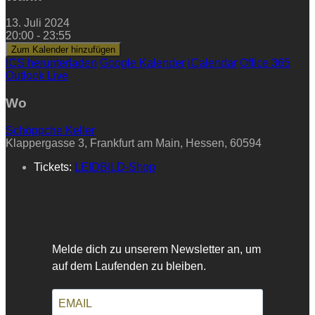
13. Juli 2024
20:00 - 23:55
Zum Kalender hinzufügen
ICS herunterladen
Google Kalender
iCalendar
Office 365
Outlook Live
Wo
Schöppche Keller
Klappergasse 3, Frankfurt am Main, Hessen, 60594
Tickets:
LEIDBILD-Shop