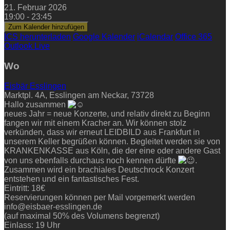
21. Februar 2026
19:00 - 23:45
Zum Kalender hinzufügen
ICS herunterladen
Google Kalender
iCalendar
Office 365
Outlook Live
Wo
Eisbär Esslingen
Marktpl. 4A, Esslingen am Neckar, 73728
Hallo zusammen
neues Jahr = neue Konzerte, und relativ direkt zu Beginn
fangen wir mit einem Kracher an. Wir können stolz
verkünden, dass wir erneut LEIDBILD aus Frankfurt in
unserem Keller begrüßen können. Begleitet werden sie von
KRANKENKASSE aus Köln, die der eine oder andere Gast
von uns ebenfalls durchaus noch kennen dürfte
.
Zusammen wird ein brachiales Deutschrock Konzert
entstehen und ein fantastisches Fest.
Eintritt: 18€
Reservierungen können per Mail vorgemerkt werden
info@eisbaer-esslingen.de
(auf maximal 50% des Volumens begrenzt)
Einlass: 19 Uhr