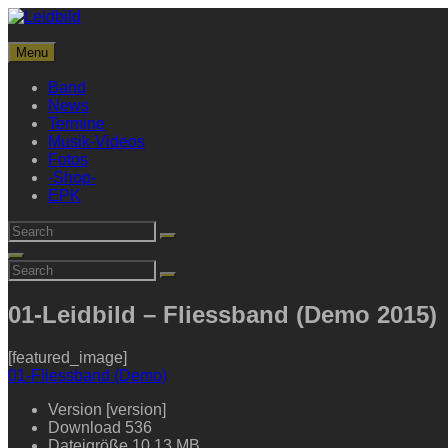
Skip
to
Leidbild
content
Menu
Streetrock aus Frankfurt
Band
News
Termine
Musik-Videos
Fotos
-Shop-
EPK
Search
Search
for:
Search
Search
Search
for:
01-Leidbild – Fliessband (Demo 2015)
[featured_image]
01-Fliessband (Demo)
Version
[version]
Download
536
Dateigröße
10.13 MB